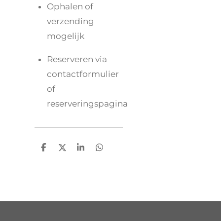
Ophalen of
verzending
mogelijk
Reserveren via
contactformulier
of
reserveringspagina
D
D
S
D
e
e
h
e
l
e
a
l
e
l
r
e
n
e
n