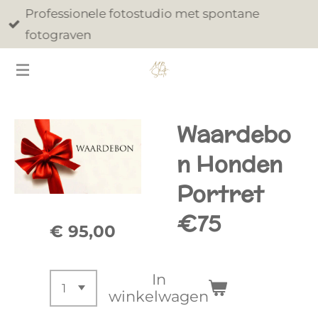
Professionele fotostudio met spontane
Ga
fotograven
direct
naar
de
hoofdinhoud
Waardebo
n Honden
Portret
€75
€ 95,00
In
winkelwagen