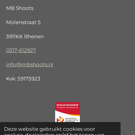
MB Shoots
Molenstraat 5
3911KK Rhenen
0317-612927
info@mbshoots.nl
Kvk: 59175923
Deze website gebruikt cookies voor
© 2021 - 2026 MB Shoots