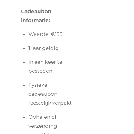
Cadeaubon
informatie:
Waarde: €155
1 jaar geldig
In één keer te
besteden
Fysieke
cadeaubon,
feestelijk verpakt
Ophalen of
verzending