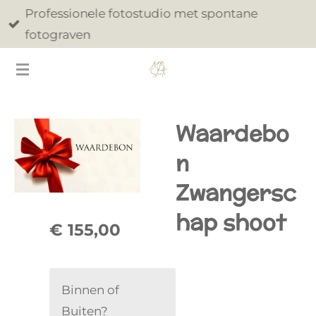
Professionele fotostudio met spontane
Ga
fotograven
direct
naar
de
hoofdinhoud
Waardebo
n
Zwangersc
hap shoot
€ 155,00
Binnen of
Buiten?