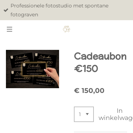
Professionele fotostudio met spontane
Ga
fotograven
direct
naar
de
hoofdinhoud
Cadeaubon
€150
€ 150,00
In
winkelwag