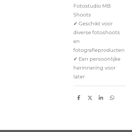
Fotostudio MB
Shoots
✔ Geschikt voor
diverse fotoshoots
en
fotografieproducten
✔ Een persoonlijke
herinnering voor
later
D
D
S
D
e
e
h
e
l
e
a
l
e
l
r
e
n
e
n