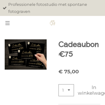
Professionele fotostudio met spontane
Ga
fotograven
direct
naar
de
hoofdinhoud
Cadeaubon
€75
€ 75,00
In
winkelwag