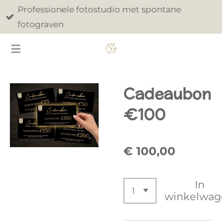
Professionele fotostudio met spontane
Ga
fotograven
direct
naar
de
hoofdinhoud
Cadeaubon
€100
€ 100,00
In
winkelwag