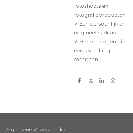
fotoshoots en
fotografieproducten
✔ Een persoonlijk en
origineel cadeau
✔ Herinneringen die
een leven lang
meegaan
D
D
S
D
e
e
h
e
l
e
a
l
e
l
r
e
n
e
n
Algemene Voorwaarden