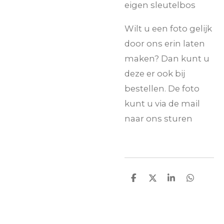
eigen sleutelbos
Wilt u een foto gelijk
door ons erin laten
maken? Dan kunt u
deze er ook bij
bestellen. De foto
kunt u via de mail
naar ons sturen
D
D
S
D
e
e
h
e
l
e
a
l
e
l
r
e
n
e
n